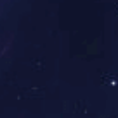
巧至关重要。首先，蹬腿是蛙泳中最重要的推
进力来源之一。要想让蹬腿更有效，腿部的力
量必须与身体的协调性相结合。在蹬水时，膝
盖应保持弯曲，脚掌做出外向的动作，脚踝和
小腿部位要灵活配合。
其次，划水时，手臂动作的细节也至关重要。
手臂在划水过程中应充分展开，双手沿水面做
心形动作，保持掌心朝外，切勿过于急促或缓
慢。手臂的划水应该自然舒展，而不是大幅度
快速动作，这样可以确保水流的顺畅，避免因
急功近而造成的水阻。
除了单独的腿部和手臂动作，蹬腿与划水还需
要协调一致。在每次蹬水时，手臂的动作应该
与腿部同步，避免两者之间的
球盟会
时间错
配。手臂和腿部动作的协调，不仅能有效避免
水的拖拽力，增强推进力，还能使游泳的节奏
感更强，保持身体平稳。