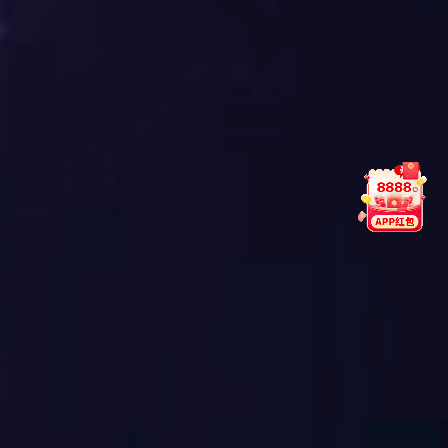
与影响力解析
2026-07-29
七月三号的足球明星们齐庆生
他们的传奇故事与球场辉煌回
顾
2026-07-28
一只脚踢出传奇人生足球明星
的奋斗与荣耀之路
2026-07-28
C罗足球明星的头像背后隐藏的
故事与传奇人生揭秘
2026-07-27
9月7号足球明星盛典精彩回顾球迷热情
高涨共庆足球盛事