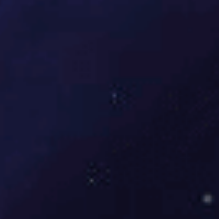
接洽
三亿体育网页版
推荐文章
上海网球队防守革新之路探索
与实践的深度解析与展望
2026-07-31
上海网球队在世界杯积分榜中
以60分稳居第一名展现强劲实
力
2026-07-31
上海篮球队在城市联赛中的节
奏掌控与战术分析
2026-07-30
三大品牌足球明星的传奇故事