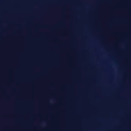
环境保护和赛事的绿色发展将成为未来体育赛
事的重要议题。例如，巴黎2024年奥运会就提
出了“绿色奥运”的理念，计划通过减少碳排
放、使用可再生能源等方式来实现环境友好型
的赛事。
此外，虚拟体育和电子竞技的崛起，将会成为
未来体育赛事的重要组成部分。随着互联网的
普及和电子竞技产业的快速增长，虚拟体育和
电竞赛事已经成为年轻一代的主流娱乐方式。
未来，这些新兴领域可能会与传统体育赛事相
结合，形成全新的体育产业生态。
随着科技的进步和观众需求的多元化，未来的
体育赛事将更加注重个性化和互动性。观众不
再是单纯的观看者，他们将通过社交媒体、直
播平台等多渠道参与到赛事中，甚至可能通过
人工智能和大数据参与到赛事的分析和决策
中，从而使体育赛事真正成为全球互动的盛