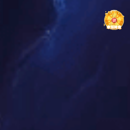
上一篇
下一篇
导航
介绍
三亿体育
产品分类
行业资讯
服务种类