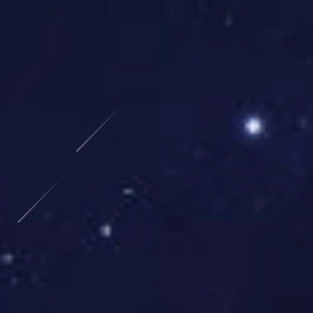
技的发展。通过可穿戴设备和智能传感器，运
动员可以实时监控自己的生理状态，数据
球盟
会
分析帮助他们制定个性化的训练计划。这种
科技手段使得运动员能够在更短的时间内提高
竞技水平，甚至在极限运动中突破人体极限。
科技的创新不仅改变了运动员的训练和比赛方
式，也改变了观众的体验。虚拟现实（VR）和
增强现实（AR）技术的运用，使得观众可以从
全新的角度感受比赛。这种沉浸式的体验，让
体育赛事的观看方式变得更加多样化，观众与
赛事的互动也变得更加紧密。
4、未来体育赛事的发展趋势
随着全球化和科技进步的不断发展，未来的体
育赛事将会更加注重可持续发展和社会责任。