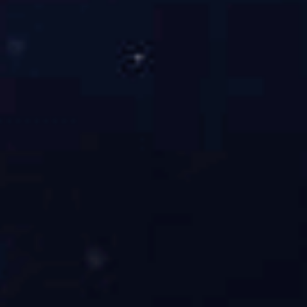
三亿(集团)体育科技有限公司官网『首存有礼』三亿体育,三
亿体育网页版,三亿体育官网入口,三亿体育官方网站,三亿体
育APP下载📱、平台首页及登录服务，致力于为用户打造稳
定流畅的使用环境与高品质体育内容体验，让观赛更加轻松
愉快。
导航
介绍
三亿体育