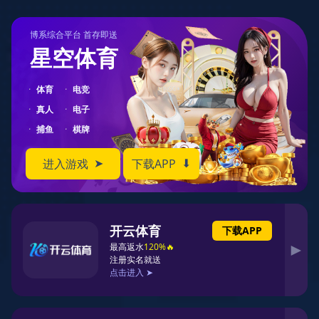
行业资讯
首页
行业资讯