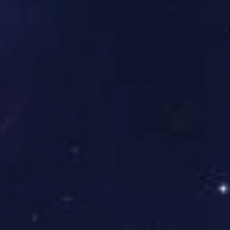
此外，体育赛事的全球化也带动了相关产业的
发展。随着网络直播和数字平台的崛起，赛事
不再局限于电视转播，而是跨越国界、跨越平
台，实现了全球观众的覆盖。这种全球化与商
业化的结合，使得体育赛事不仅仅是竞技的展
现，也成为了全球娱乐产业的一部分。
3、科技进步推动体育竞技发展
科技进步对体育竞技的推动作用不可小觑，尤
其是在赛事规则、运动员训练和观众体验方面
的创新。以视频助理裁判（VAR）为例，这项
技术的引入改变了足球比赛的判罚方式。通过
即时回放和精确数据分析，VAR减少了比赛中
的争议，提高了裁判判决的准确性。这种技术
的应用不仅提升了比赛的公正性，也使得比赛
更加吸引观众。
运动员训练领域的科技进步同样推动了体育竞