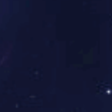
技术能够打破信息孤岛，实现各部门之间的高
效合作，提高整体运营效率。
3、数字化技术在赛事管理中的应
用实践
在赛事策划阶段，数字化技术能够帮助赛事主
办方进行精确的市场分析与受众定位。通过大
数据分析，赛事组织方可以深入了解目标观众
的兴趣偏好、消费习惯等信息，从而在赛事内
容、票务定价、广告投放等方面作出更有针对
性的决策。这不仅提高了赛事的吸引力，还能
有效提升赛事的市场竞争力。
在赛事运营阶段，数字化技术在现场管理中发
挥了巨大作用。例如，智能化的票务系统可以
实现电子票的发放与验证，大大减少了人工核
对的错误和效率问题。物联网
球盟会qmh官网
技术可以实现对赛事现场设施的实时监控，确
保场馆的安全和运营的顺畅。此外，通过智能