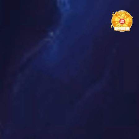
上一篇
下一篇
导航
介绍
三亿体育
产品分类
行业资讯
服务种类