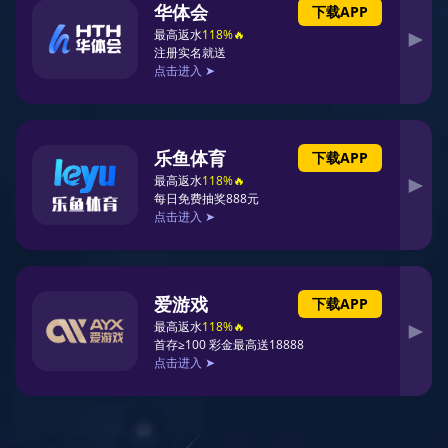
技术有效提升赛事策划、组织、运营等各环节
的效率和质量。本文将从四个方面进行详细阐
述：赛事管理数字化转型的必要性、数字化转
型的实施路径、数字化技术在赛事管理中的应
用实践以及未来发展趋势。通过对这些方面的
分析，旨在为赛事管理领域的数字化转型提供
理论支持和实践指导。
1、赛事管理数字化转型的必要性
随着现代体育产业的迅猛发展，赛事规模和类
型日益增多，赛事管理的复杂性也随之提升。
传统的赛事管理模式往往依赖人工操作、纸质
记录和零散的信息传递，导致效率低下，错误
率高。特别是在大型赛事的组织中，这种低效
的管理模式无法满足快速变化的需求。数字化
转型能够帮助赛事管理方快速响应赛事需求，
确保赛事流程的顺畅执行。
此外，随着观众的需求变化和赛事环境的复杂