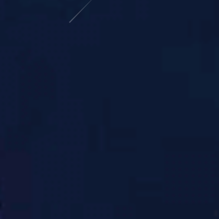
化，观众体验成为赛事管理的重要组成部分。
传统模式下，观众的互动方式有限，信息传递
不够及时，参与感较弱。数字化手段能够通过
数据分析和智能化系统，提供个性化的观赛体
验，使观众更加投入到赛事中，提高赛事的观
赏价值和品牌影响力。
最后，数字化转型对赛事管理的财政效益也具
有积极作用。通过引入大数据、云计算和物联
网等技术，赛事组织方可以实时监控和分析赛
事过程中的各类数据，优化资源配置，减少不
必要的开支。有效的成本控制和资源管理，不
仅能提升赛事的盈利能力，还能为未来的赛事
筹办提供经验和数据支持。
2、数字化转型的实施路径
实施数字化转型的首要任务是构建完善的数字
化基础设施。这包括建立高效的数据管理平