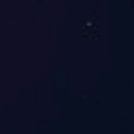
2026-07-28
一只脚踢出传奇人生足球明星
的奋斗与荣耀之路
2026-07-28
C罗足球明星的头像背后隐藏的
故事与传奇人生揭秘
2026-07-27