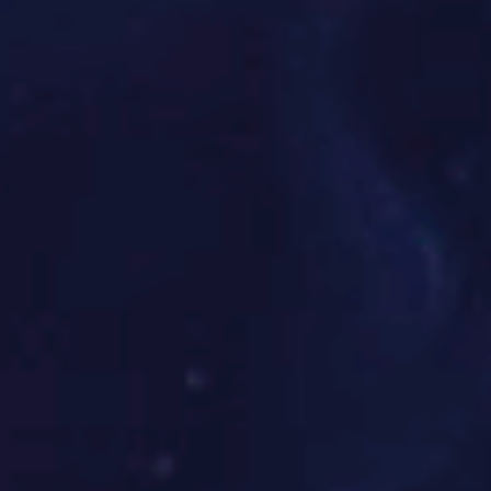
支持，5G技术可以带来更流畅的赛事直播体
验，虚拟现实则能为观众提供全新的互动体
验。
然而，数字化转型的过程中仍然面临诸多挑
战。例如，数据隐私和安全问题一直是数字化
转型中的重大问题。赛事管理方在收集和使用
数据时需要加强隐私保护措施，确保观众和参
赛者的个人信息不被滥用。此外，技术的快速
更新和变化也要求赛事管理方保持对新技术的
敏锐度，及时更新和调整技术应用。
此外，数字化转型还需要解决人员适应性问
题。虽然数字化技术带来了高效的管理方式，
但传统赛事工作人员的转型可能面临一定的困
难。因此，赛事管理方需要加强员工的数字化
技能培训，帮助他们快速适应新的工作方式。
总结：