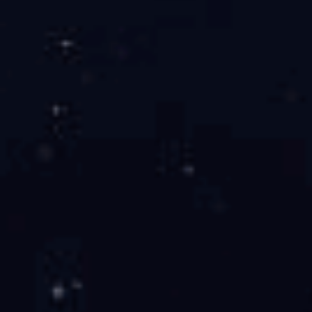
产品分类
行业资讯
服务种类
接洽
三亿体育网页版
联系方式
深圳市前海深港合作区南山街道兴海大道3048号前海自贸
大厦1501
18595963375
contributing@mac.com